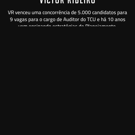
VR venceu uma concorrência de 5.000 candidatos para
9 vagas para o cargo de Auditor do TCU e há 10 anos
vem ensinando estratégias de Planejamento,
Gerenciamento Emocional e Aprendizagem Acelerada
que já ajudaram na aprovação de mais de 2.000
candidatos.
Victor foi treinado pelas principais referências no Brasil
e do Mundo nas áreas de PNL, Aprendizagem
Acelerada e desenvolvimento pessoal para unir a alta-
performance à preparação para provas.