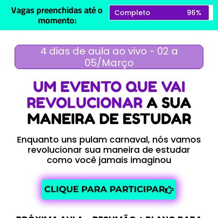
Vagas preenchidas até o
Completo
96%
momento:
4 dias de aula ao vivo - 02 a
05/Março
UM EVENTO QUE VAI
REVOLUCIONAR
A SUA
MANEIRA DE ESTUDAR
Enquanto uns pulam carnaval, nós vamos
revolucionar sua maneira de estudar
como você jamais imaginou
CLIQUE PARA PARTICIPAR