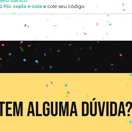
 seu banco
ão
Pix copia e cola
e cole seu código.
 TEM ALGUMA DÚVIDA