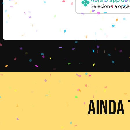
Abra o app do
Selecione a opç
AINDA