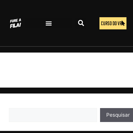
CURSO DO VR
Time To Rise (tony Robbins)
Pesquisar
Pesquisar